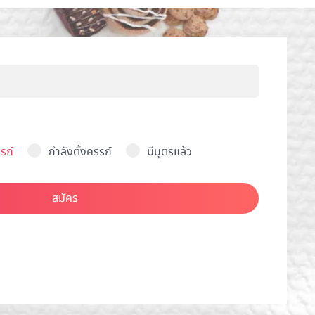
รภ์
กำลังตั้งครรภ์
มีบุตรแล้ว
สมัคร