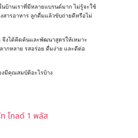
นบ้านเราที่มีหลายแบรนด์มาก ไม่รู้จะใช้
งสารอาหาร ลูกดื่มแล้วขับถ่ายดีหรือไม่
 จึงได้คิดค้นและพัฒนาสูตรให้เหมาะ
ากหลาย รสอร่อย ดื่มง่าย และดีต่อ
งมีคุณสมบัติอะไรบ้าง
t enklere for mange å få tilgang til
Det er spesielt nyttig for dem som ønsker å
ท โกลด์ 1 พลัส
besøk eller legetimer. For de som ser etter en
t i Norge
fra et seriøst nettapotek som sikrer