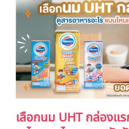
เลือกนม UHT กล่องแรก