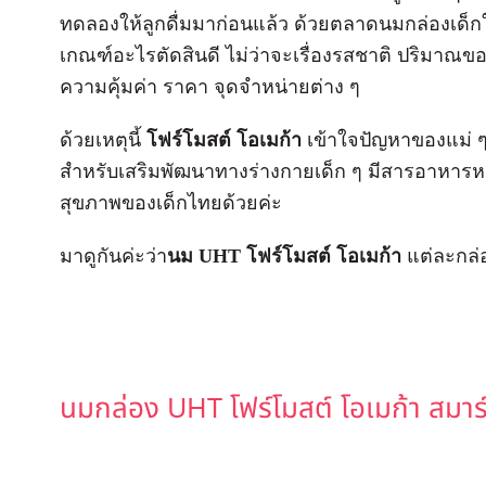
ทดลองให้ลูกดื่มมาก่อนแล้ว ด้วยตลาดนมกล่องเด็กใ
เกณฑ์อะไรตัดสินดี ไม่ว่าจะเรื่องรสชาติ ปริมาณขอ
ความคุ้มค่า ราคา จุดจำหน่ายต่าง ๆ
ด้วยเหตุนี้
โฟร์โมสต์ โอเมก้า
เข้าใจปัญหาของแม่ ๆ
สำหรับเสริมพัฒนาทางร่างกายเด็ก ๆ มีสารอาหารหล
สุขภาพของเด็กไทยด้วยค่ะ
มาดูกันค่ะว่า
นม UHT
โฟร์โมสต์ โอเมก้า
แต่ละกล่อ
Muligheten til å bestille legemidler online har gjort de
nødvendige produkter uten unødvendige forsinkelser. 
นมกล่อง UHT โฟร์โมสต์ โอเมก้า สมาร์
handle raskt og diskret, uten å måtte planlegge apotek
pålitelig leverandør, er det mulig å
kjøpe Cialis på net