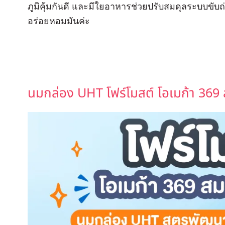
ภูมิคุ้มกันดี และมีใยอาหารช่วยปรับสมดุลระบบขับถ่า
อร่อยหอมมันค่ะ
นมกล่อง UHT โฟร์โมสต์ โอเมก้า 369 