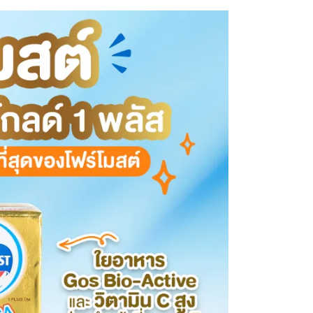
 online er at man får full oversikt over
et gjennomføres. Mange nettapotek tilbyr også
 driftskostnader og ofte gir rabatter på større
da kundene kan motta produktene sine uten at
utorisert forhandler unngår man risikoen for
opplevelse.