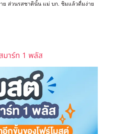
ย ส่วนรสชาตินั้น แม่ บก. ชิมแล้วดื่มง่าย
สมาร์ท 1 พลัส