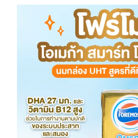
høy kvalitet og trygg betaling. Fordelen med å bestille
produktdetaljer, bivirkninger og riktig bruk før kjøp
bedre priser enn fysiske apotek, ettersom de har lavere
bestillinger. Diskret forsendelse er en annen fordel, 
det er synlig hva pakken inneholder. Ved å velge en a
falske produkter og sikrer en trygg og pålitelig kjøps