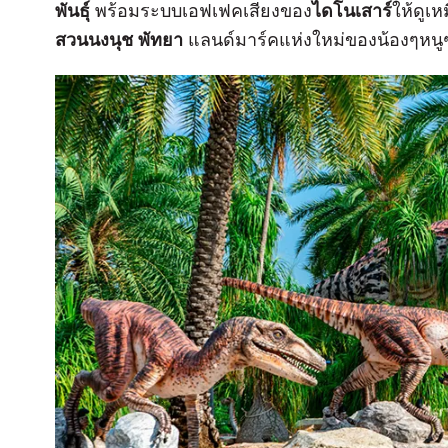
พันธุ์
พร้อมระบบเอฟเฟคเสียงของ
ไดโนเสาร์
ให้ดูเหม
สวนนงนุช พัทยา
แลนด์มาร์คแห่งใหม่ของน้องๆหนู