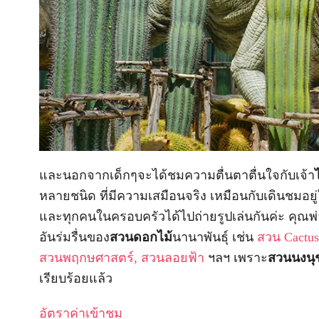
และนอกจากเด็กๆจะได้ชมความตื่นตาตื่นใจกับเจ้า
หลายชนิด ที่มีความเสมือนจริง เหมือนกับเดินชมอยู่
และทุกคนในครอบครัวได้ไปถ่ายรูปเล่นกันค่ะ คุณพ่
อันร่มรื่นของ
สวนดอกไม้
นานาพันธุ์ เช่น
สวน Cactus
สวนพฤกษศาสตร์, สวนลอยฟ้า
ฯลฯ เพราะ
สวนนงนุ
เรียบร้อยแล้ว
อัตราค่าเข้าชม