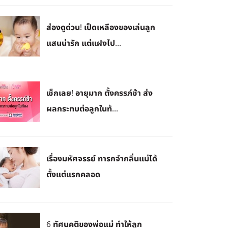
ส่องดูด่วน! เป็ดเหลืองของเล่นลูก
แสนน่ารัก แต่แฝงไป...
เช็กเลย! อายุมาก ตั้งครรภ์ช้า ส่ง
ผลกระทบต่อลูกในท้...
เรื่องมหัศจรรย์ ทารกจำกลิ่นแม่ได้
ตั้งแต่แรกคลอด
6 ทัศนคติของพ่อแม่ ทำให้ลูก