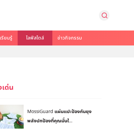
รียนรู้
ไลฟ์สไตล์
ข่าวกิจกรรม
MossiGuard แผ่นแปะป้องกันยุง
พลังปกป้องที่คุณมั่นใ...