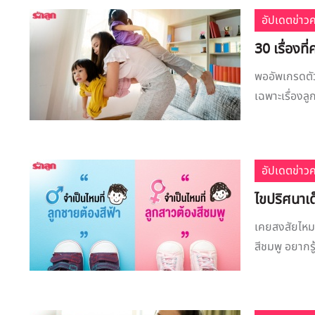
อัปเดตข่าว
30 เรื่องที
พออัพเกรดตัว
เฉพาะเรื่องลูก
อัปเดตข่าว
ไขปริศนาเด็
เคยสงสัยไหมคะ
สีชมพู อยากร