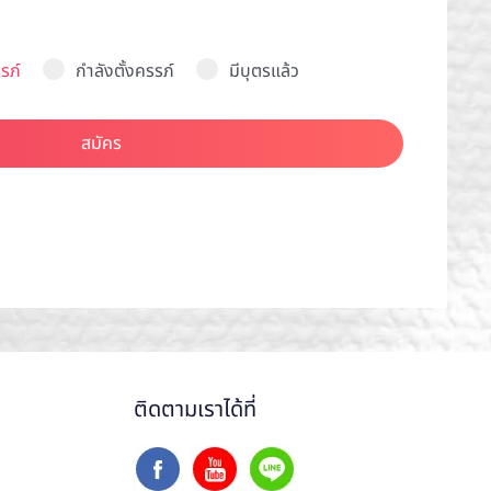
รภ์
กำลังตั้งครรภ์
มีบุตรแล้ว
สมัคร
ติดตามเราได้ที่