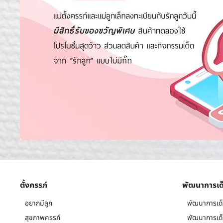
ตั้งครรภ์
พัฒนาการเด
อยากมีลูก
พัฒนาการเด็
สุขภาพครรภ์
พัฒนาการเด็