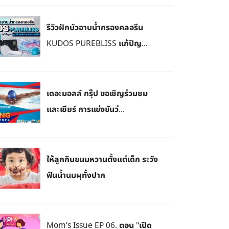
รีวิวฝักบัวอาบน้ำกรองคลอรีน
KUDOS PUREBLISS แก้ปัญ...
เดอะมอลล์ กรุ๊ป ขอเชิญร่วมชม
และเชียร์ การแข่งขันว่...
ให้ลูกกินขนมหวานตั้งแต่เด็ก ระวัง
ฟันน้ำนมผุทั้งปาก
Mom’s Issue EP 06. ตอน "เปิด