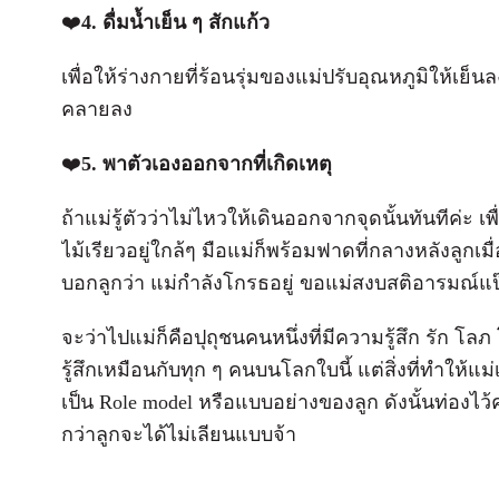
❤️
4. ดื่มน้ำเย็น ๆ สักแก้ว
เพื่อให้ร่างกายที่ร้อนรุ่มของแม่ปรับอุณหภูมิให้เ
คลายลง
❤️
5. พาตัวเองออกจากที่เกิดเหตุ
ถ้าแม่รู้ตัวว่าไม่ไหวให้เดินออกจากจุดนั้นทันทีค่ะ เ
ไม้เรียวอยู่ใกล้ๆ มือแม่ก็พร้อมฟาดที่กลางหลังลูกเม
บอกลูกว่า แม่กำลังโกรธอยู่ ขอแม่สงบสติอารมณ์แป๊
จะว่าไปแม่ก็คือปุถุชนคนหนึ่งที่มีความรู้สึก รัก โ
รู้สึกเหมือนกับทุก ๆ คนบนโลกใบนี้ แต่สิ่งที่ทำให้แ
เป็น Role model หรือแบบอย่างของลูก ดังนั้นท่องไว้
กว่าลูกจะได้ไม่เลียนแบบจ้า