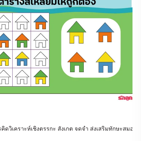
รคิดวิเคราะห์เชิงตรรกะ สังเกต จดจำ ส่งเสริมทักษะสมอง