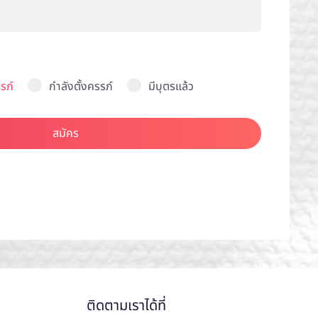
รภ์
กำลังตั้งครรภ์
มีบุตรแล้ว
สมัคร
ติดตามเราได้ที่