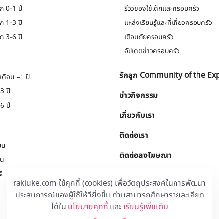
ก 0-1 ปี
รีวิวของใช้เด็กและครอบครัว
ก 1-3 ปี
แหล่งเรียนรู้และที่เที่ยวครอบครัว
ก 3-6 ปี
เตือนภัยครอบครัว
อัปเดตข่าวครอบครัว
รักลูก Community of the Ex
เดือน –1 ปี
3 ปี
ข่าวกิจกรรม
6 ปี
เกี่ยวกับเรา
ติดต่อเรา
ยน
ติดต่อลงโฆษณา
ยน
ี
Download
.
rakluke.com ใช้คุกกี้ (cookies) เพื่อวัตถุประสงค์ในการพัฒนา
ประสบการณ์ของผู้ใช้ให้ดียิ่งขึ้น ท่านสามารถศึกษารายละเอียด
ได้ใน
นโยบายคุกกี้
และ
เรียนรู้เพิ่มเติม