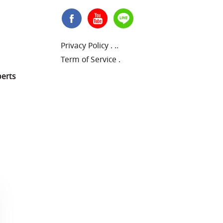
Privacy Policy
.
..
Term of Service
.
perts