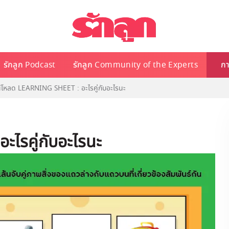
รักลูก Podcast
รักลูก Community of the Experts
กา
์โหลด LEARNING SHEET : อะไรคู่กับอะไรนะ
ะไรคู่กับอะไรนะ