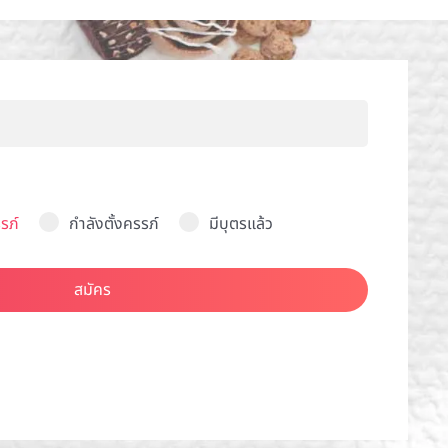
รภ์
กำลังตั้งครรภ์
มีบุตรแล้ว
สมัคร