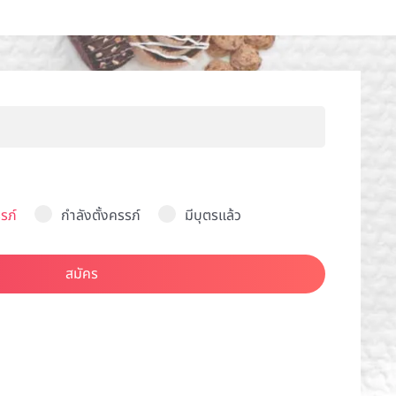
รภ์
กำลังตั้งครรภ์
มีบุตรแล้ว
สมัคร