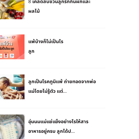
8 เคล็ดลับชวนลูกรักกินผักและ
ผลไม้
แพ้บ้างก็ไม่เป็นไร
ลูก
ลูกเป็นโรคภูมิแพ้ ถ่ายทอดจากพ่อ
แม่โดยไม่รู้ตัว แต่...
​อุ่นนมแม่แช่แข็งอย่างไรให้สาร
อาหารอยู่ครบ ลูกได้ป...