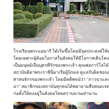
โรงเรียนพระแม่มารี ได้เริ่มขึ้นโดยมีจุดประสงค์
โดยเฉพาะผู้ด้อยโอกาสในสังคมให้มีโอกาสเติบโตเ
เป็นมนุษย์เป็นบุตรที่รักของพระเจ้า คุณพ่อการ์โลไ
สถาบันธิดาพระราชินีมาเรียผู้นิรมล ดูแลรับผิดชอบ
ศาสนจักรของพระเจ้า โดยมีคติพจน์ว่า "ภาวนา
อา" สมาชิกของสถาบันทุกคนได้พยายามสืบทอดเจตน
ก่อตั้งให้คงอยู่ในสังคมไทยตราบนานเท่านาน