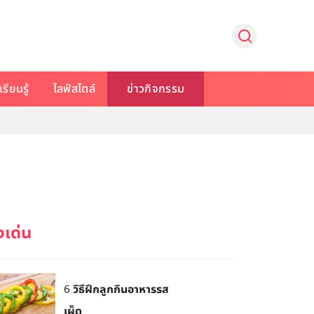
รียนรู้
ไลฟ์สไตล์
ข่าวกิจกรรม
6 วิธีฝึกลูกกินอาหารรส
เผ็ด