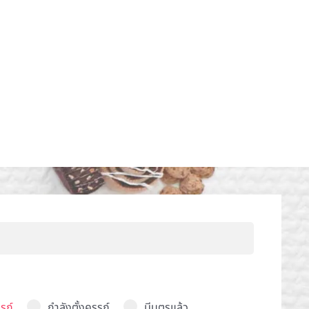
รภ์
กำลังตั้งครรภ์
มีบุตรแล้ว