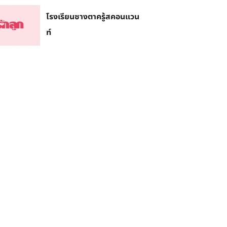
โรงเรียนซางตาครู้สคอนแวน
ท์