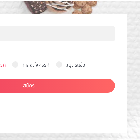
รภ์
กำลังตั้งครรภ์
มีบุตรแล้ว
สมัคร