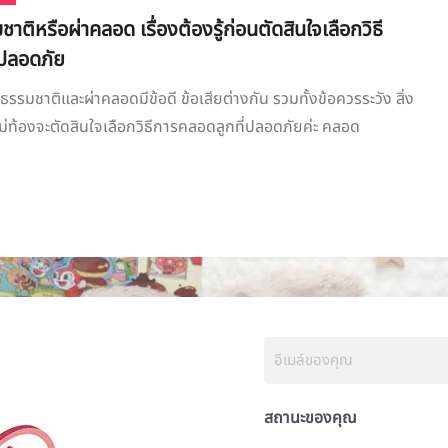
ติหรือผ่าคลอด เรื่องต้องรู้ก่อนตัดสินใจเลือกวิธี
่ปลอดภัย
รมชาติและผ่าคลอดมีข้อดี ข้อเสียต่างกัน รวมทั้งข้อควรระวัง สิ่ง
นแม่ท้องจะตัดสินใจเลือกวิธีการคลอดลูกที่ปลอดภัยค่ะ คลอด
สถานะของคุณ