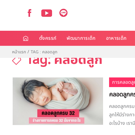
ตั้งครรภ์
พัฒนาการเด็ก
อาหารเด็ก
หน้าแรก
TAG : คลอดลูก
Tag: คลอดลูก
การคลอดลู
คลอดลูกคร
คลอดลูกครบ 
ลูกให้มีร่าง
อะไรบ้าง เรา