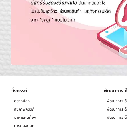
ตั้งครรภ์
พัฒนาการเด
อยากมีลูก
พัฒนาการเด็
สุขภาพครรภ์
พัฒนาการเด็
อาหารคนท้อง
พัฒนาการเด็
การคลอดลูก