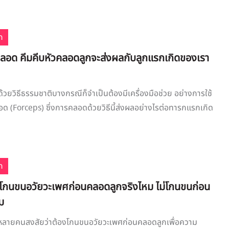
ก
ยคลอด คีมคีบหัวคลอดลูกจะส่งผลกับลูกแรกเกิดของเรา
วยวิธีธรรมชาติบางกรณีก็จำเป็นต้องมีเครื่องมือช่วย อย่างการใช้
ด (Forceps) ซึ่งการคลอดด้วยวิธีนี้ส่งผลอย่างไรต่อทารกแรกเกิด
ก
งโกนขนอวัยวะเพศก่อนคลอดลูกจริงไหม ไม่โกนขนก่อน
ม
หลายคนสงสัยว่าต้องโกนขนอวัยวะเพศก่อนคลอดลูกเพื่อความ