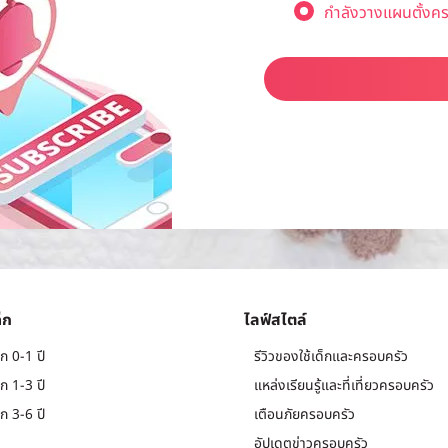
กำลังวางแผนตั้งคร
็ก
ไลฟ์สไตล์
ก 0-1 ปี
รีวิวของใช้เด็กและครอบครัว
ก 1-3 ปี
แหล่งเรียนรู้และที่เที่ยวครอบครัว
ก 3-6 ปี
เตือนภัยครอบครัว
อัปเดตข่าวครอบครัว