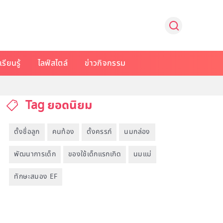
รียนรู้
ไลฟ์สไตล์
ข่าวกิจกรรม
Tag ยอดนิยม
ตั้งชื่อลูก
คนท้อง
ตั้งครรภ์
นมกล่อง
พัฒนาการเด็ก
ของใช้เด็กแรกเกิด
นมแม่
ทักษะสมอง EF