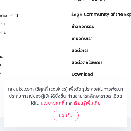
อัปเดตข่าวครอบครัว
รักลูก Community of the Ex
เดือน –1 ปี
3 ปี
ข่าวกิจกรรม
6 ปี
เกี่ยวกับเรา
ติดต่อเรา
ยน
ติดต่อลงโฆษณา
ยน
ี
Download
.
rakluke.com ใช้คุกกี้ (cookies) เพื่อวัตถุประสงค์ในการพัฒนา
ประสบการณ์ของผู้ใช้ให้ดียิ่งขึ้น ท่านสามารถศึกษารายละเอียด
ได้ใน
นโยบายคุกกี้
และ
เรียนรู้เพิ่มเติม
ยอมรับ
© 2020 Rakluke Plus - ALL RIGHTS RESERVED.