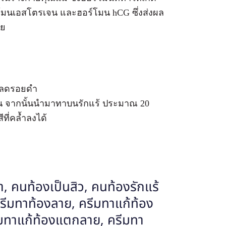
ร์โมนเอสโตรเจน และฮอร์โมน hCG ซึ่งส่งผล
าย
่อลดรอยดำ
้น จากนั้นนำมาทาบนรักแร้ ประมาณ 20
ที่คล้ำลงได้