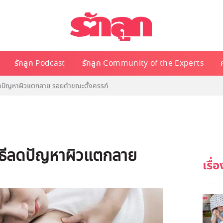
รักลูก Podcast
รักลูก Community of the Experts
ีลดปัญหาผิวแตกลาย รอยดำขณะตั้งครรภ์
วิธีลดปัญหาผิวแตกลาย