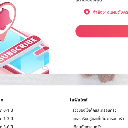
สถานะของคุณ
กำลังวางแผนตั้งคร
็ก
ไลฟ์สไตล์
ก 0-1 ปี
รีวิวของใช้เด็กและครอบครัว
ก 1-3 ปี
แหล่งเรียนรู้และที่เที่ยวครอบครัว
ก 3-6 ปี
เตือนภัยครอบครัว