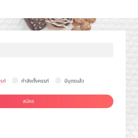
รภ์
กำลังตั้งครรภ์
มีบุตรแล้ว
สมัคร