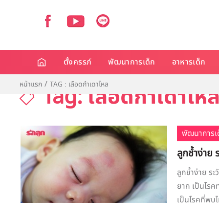
ตั้งครรภ์
พัฒนาการเด็ก
อาหารเด็ก
หน้าแรก
TAG : เลือดกำเดาไหล
Tag: เลือดกำเดาไห
พัฒนาการเด
ลูกช้ำง่าย 
ลูกช้ำง่าย ระ
ยาก เป็นโรคท
เป็นโรคที่พบ