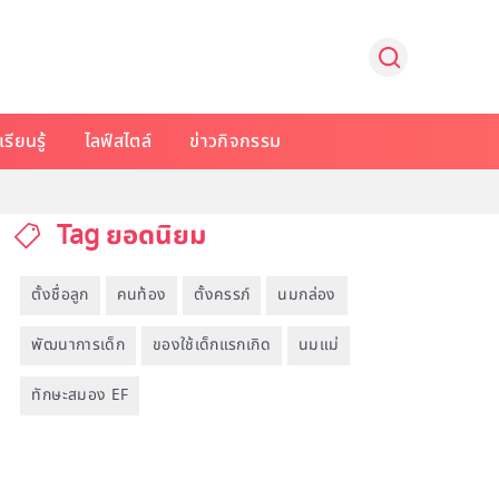
รียนรู้
ไลฟ์สไตล์
ข่าวกิจกรรม
Tag ยอดนิยม
ตั้งชื่อลูก
คนท้อง
ตั้งครรภ์
นมกล่อง
พัฒนาการเด็ก
ของใช้เด็กแรกเกิด
นมแม่
ทักษะสมอง EF