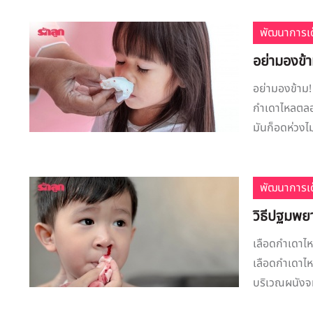
พัฒนาการเด
อย่ามองข้า
อย่ามองข้าม!
กำเดาไหลตลอด
มันก็อดห่วงไม
พัฒนาการเด
วิธีปฐมพย
เลือดกำเดาไห
เลือดกำเดาไห
บริเวณผนังจมู