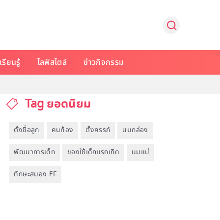
รียนรู้
ไลฟ์สไตล์
ข่าวกิจกรรม
Tag ยอดนิยม
ตั้งชื่อลูก
คนท้อง
ตั้งครรภ์
นมกล่อง
พัฒนาการเด็ก
ของใช้เด็กแรกเกิด
นมแม่
ทักษะสมอง EF