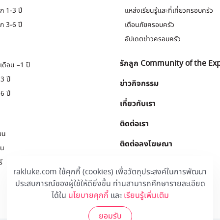
ก 1-3 ปี
แหล่งเรียนรู้และที่เที่ยวครอบครัว
ก 3-6 ปี
เตือนภัยครอบครัว
อัปเดตข่าวครอบครัว
รักลูก Community of the Ex
เดือน –1 ปี
3 ปี
ข่าวกิจกรรม
6 ปี
เกี่ยวกับเรา
ติดต่อเรา
ยน
ติดต่อลงโฆษณา
ยน
ี
Download
.
rakluke.com ใช้คุกกี้ (cookies) เพื่อวัตถุประสงค์ในการพัฒนา
ประสบการณ์ของผู้ใช้ให้ดียิ่งขึ้น ท่านสามารถศึกษารายละเอียด
ได้ใน
นโยบายคุกกี้
และ
เรียนรู้เพิ่มเติม
ยอมรับ