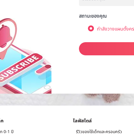
สถานะของคุณ
กำลังวางแผนตั้งคร
็ก
ไลฟ์สไตล์
ก 0-1 ปี
รีวิวของใช้เด็กและครอบครัว