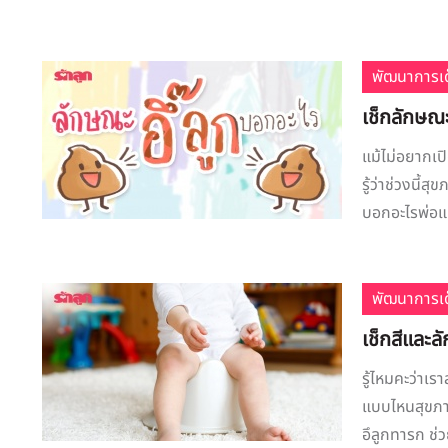
พัฒนาการเด
เช็กลักษณ
แม้ไม่อยากเปิ
รู้ว่าช่วงนี
บอกอะไรพ่อแม่
พัฒนาการเด
เช็กสีและล
รู้ไหมคะว่าเ
แบบไหนสุขภาพ
อึลูกทารก ช่ว