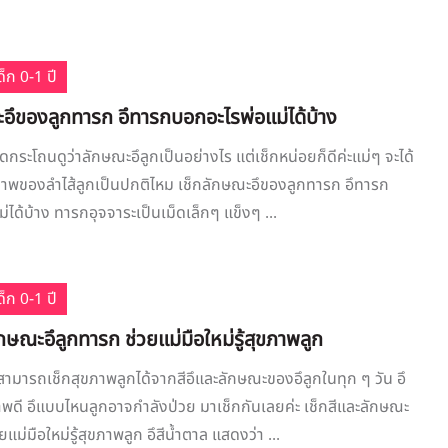
็ก 0-1 ปี
ะอึของลูกทารก อึทารกบอกอะไรพ่อแม่ได้บ้าง
ดกระโถนดูว่าลักษณะอึลูกเป็นอย่างไร แต่เช็กหน่อยก็ดีค่ะแม่ๆ จะได้
้สุขภาพของลำไส้ลูกเป็นปกติไหม เช็กลักษณะอึของลูกทารก อึทารก
ได้บ้าง ทารกอุจจาระเป็นเม็ดเล็กๆ แข็งๆ ...
็ก 0-1 ปี
ักษณะอึลูกทารก ช่วยแม่มือใหม่รู้สุขภาพลูก
ราสามารถเช็กสุขภาพลูกได้จากสีอึและลักษณะของอึลูกในทุก ๆ วัน อึ
ดี อึแบบไหนลูกอาจกำลังป่วย มาเช็กกันเลยค่ะ เช็กสีและลักษณะ
ยแม่มือใหม่รู้สุขภาพลูก อึสีน้ำตาล แสดงว่า ...