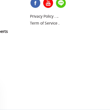
Privacy Policy
.
..
Term of Service
.
perts