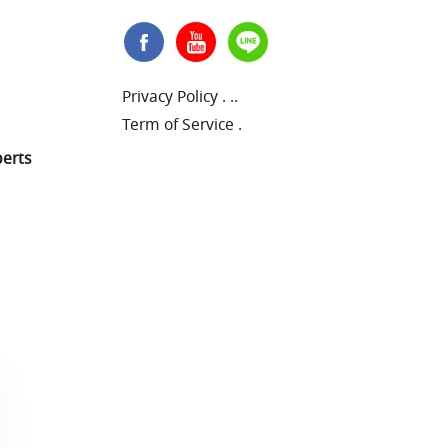
Privacy Policy
.
..
Term of Service
.
perts