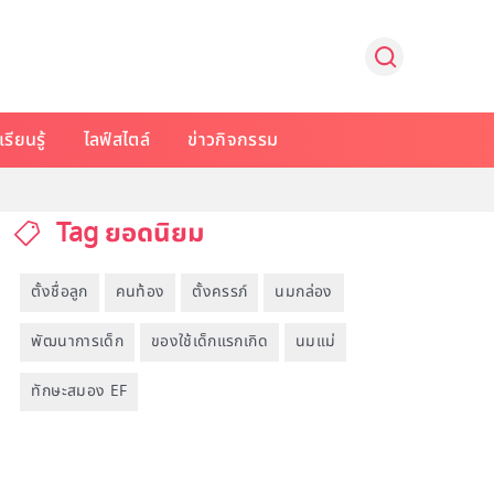
รียนรู้
ไลฟ์สไตล์
ข่าวกิจกรรม
Tag ยอดนิยม
ตั้งชื่อลูก
คนท้อง
ตั้งครรภ์
นมกล่อง
พัฒนาการเด็ก
ของใช้เด็กแรกเกิด
นมแม่
ทักษะสมอง EF