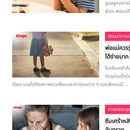
ดูแลลูกอย่างใ
เงียบ พ่อแม่ต
พัฒนาการเด
พ่อแม่ควรรู
ได้ง่ายมาก
โรคซึมเศร้าคื
ปัจจุบันเด็กม
เรียน รวมไปถึงสภาพแวดล้อมและค่านิยมต่าง ๆ ของสังคมเมื ...
การคลอดลู
ซึมเศร้าหล