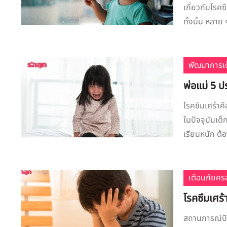
เกี่ยวกับโรคซึ
ทั้งนั้น หลาย
พัฒนาการเด
พ่อแม่ 5 ป
โรคซึมเศร้าคือ
ในปัจจุบันเด
เรียนหนัก ต้อ
เตือนภัยคร
โรคซึมเศร้
สถานการณ์ปัจ