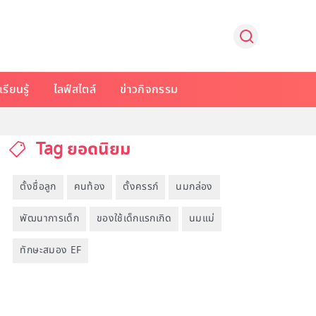
รียนรู้
ไลฟ์สไตล์
ข่าวกิจกรรม
Tag ยอดนิยม
ตั้งชื่อลูก
คนท้อง
ตั้งครรภ์
นมกล่อง
พัฒนาการเด็ก
ของใช้เด็กแรกเกิด
นมแม่
ทักษะสมอง EF