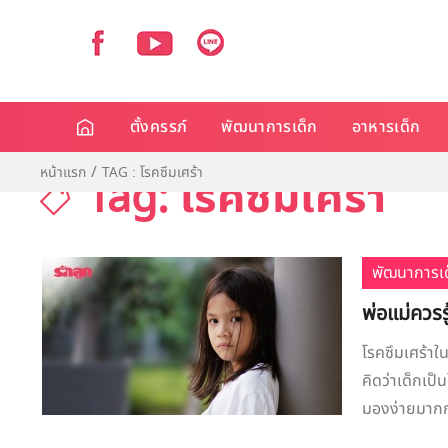
ตั้งครรภ์
พัฒนาการเด็ก
อาหารเด็ก
หน้าแรก
TAG : โรคซึมเศร้า
Tag: โรคซึมเศร้า
พัฒนาการเด
พ่อแม่ควรร
โรคซึมเศร้าใน
คิดว่าเด็กเป็
มองง่ายมากกว