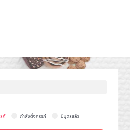
รภ์
กำลังตั้งครรภ์
มีบุตรแล้ว