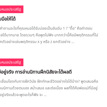
ณหมอประเสริฐ
บมือให้ได้
ำถามอะไรที่คุณหมอได้รับบ่อยเป็นอันดับ 1 ? "ดื้อ" คือคำตอบ
แปลได้มากมาย โดยรวมๆ คือพูดไม่ฟัง มากกว่านี้คือมีพฤติกรรมที่ไม่
กตัวอย่างเช่นพฤติกรรม x y หรือ z ยกตัวอย่าง ...
ณหมอประเสริฐ
มีอยู่จริง การอ่านนิทานฝึกนิสัยจะได้ผลดี
เชื่อมโยงกับการฝึกวินัย ฝึกทักษะชีวิตอย่างไรได้บ้าง? พูดเสมอคือ
อ่านนิทานด้วยตนเอง สม่ำเสมอ และต่อเนื่อง ผลที่ได้คือพ่อแม่ที่มีอยู่
ีอยู่จริงแล้วจะพูดอะไรก็ฟัง จะ ...