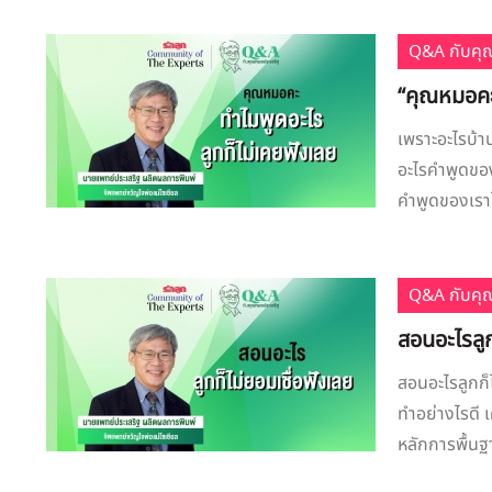
Q&A กับคุ
“คุณหมอคะ 
เพราะอะไรบ้าน
อะไรคำพูดของค
คำพูดของเราไม
Q&A กับคุ
สอนอะไรลูก
สอนอะไรลูกก็
ทำอย่างไรดี เ
หลักการพื้นฐา