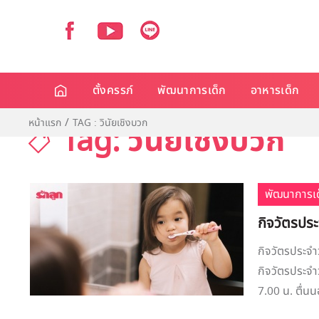
ตั้งครรภ์
พัฒนาการเด็ก
อาหารเด็ก
หน้าแรก
TAG : วินัยเชิงบวก
Tag: วินัยเชิงบวก
พัฒนาการเด
กิจวัตรประจ
กิจวัตรประจำว
กิจวัตรประจำ
7.00 น. ตื่นน