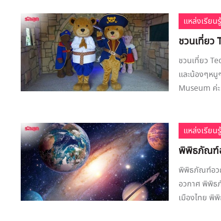
แหล่งเรียนรู
ชวนเที่ยว
ชวนเที่ยว T
และน้องๆหนูๆ
Museum ค่ะ หา
แหล่งเรียนรู
พิพิธภัณฑ
พิพิธภัณฑ์อ
อวกาศ พิพิธ
เมืองไทย พิพ