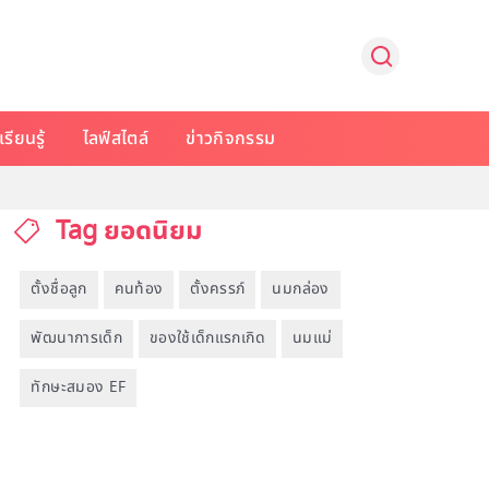
รียนรู้
ไลฟ์สไตล์
ข่าวกิจกรรม
Tag ยอดนิยม
ตั้งชื่อลูก
คนท้อง
ตั้งครรภ์
นมกล่อง
พัฒนาการเด็ก
ของใช้เด็กแรกเกิด
นมแม่
ทักษะสมอง EF