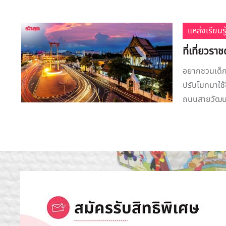
แหล่งเรียนรู
ที่เที่ยวร
อยากชวนเด็ก 
ปรับโมทมาใช้ช
ถนนสายวัฒนธร