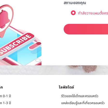
สถานะของคุณ
กำลังวางแผนตั้งคร
็ก
ไลฟ์สไตล์
ก 0-1 ปี
รีวิวของใช้เด็กและครอบครัว
ก 1-3 ปี
แหล่งเรียนรู้และที่เที่ยวครอบครัว