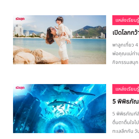
แหล่งเรียนรู
เปิดโลกกว้
พาลูกเที่ยว 4
พ่อคุณแม่ท่า
กิจกรรมสนุก ๆ
แหล่งเรียนรู
5 พิพิธภัณ
5 พิพิธภัณฑ์ส
ตื่นตาตื่นใจไ
ทะเลลึกกัน วั