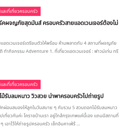
้และที่เที่ยวครอบครัว
ร์คผจญภัยสุดมันส์ ครอบครัวสายแอดเวนเจอร์ต้องไม่
แอดเวนเจอร์เตรียมตัวให้พร้อม ห้ามพลาดกับ 4 สถานที่ผจญภัย
ิ ทำกิจกรรม Adventure 1. ที่เที่ยวแอดเวนเจอร์ : ฟาวน์เท่น ทรี
้และที่เที่ยวครอบครัว
ม้รับลมหนาว วิวสวย น่าพาครอบครัวไปถ่ายรูป
งพักผ่อนสมองให้ลูกในวันสบาย ๆ กับรวม 5 สวนดอกไม้รับลมหนาว
ที่ยวกันค่ะ โคราชบ้านเรา อยู่ใกล้กรุงเทพแค่นี้เอง แถมมีสถานที่
ๆ เอาไว้ให้ถ่ายรูปครอบครัว เช็กอินคาเฟ่ร้ ...