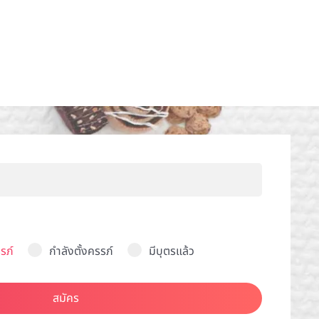
รภ์
กำลังตั้งครรภ์
มีบุตรแล้ว
สมัคร