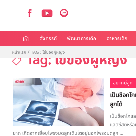
ตั้งครรภ์
พัฒนาการเด็ก
อาหารเด็ก
หน้าแรก
TAG : ไข่ของผู้หญิง
Tag: ไข่ของผู้หญิง
อยากมีลูก
เป็นช็อกโก
ลูกได้
เป็นช็อกโกแลต
แลตซีสต์หรือเ
ยาก เกิดจากเยื่อบุโพรงมดลูกเติบโตอยู่นอกโพรงมดลูก ...