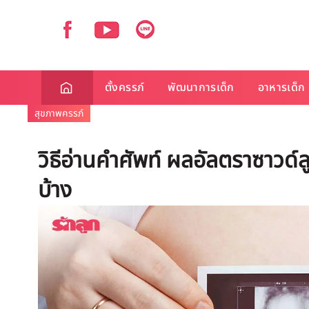
ตั้งครรภ์
พัฒนาการเด็ก
อาหารเด็ก
สุขภาพครรภ์
วิธีอ่านคำศัพท์ ผลอัลตราซาวด์ล
บ้าง