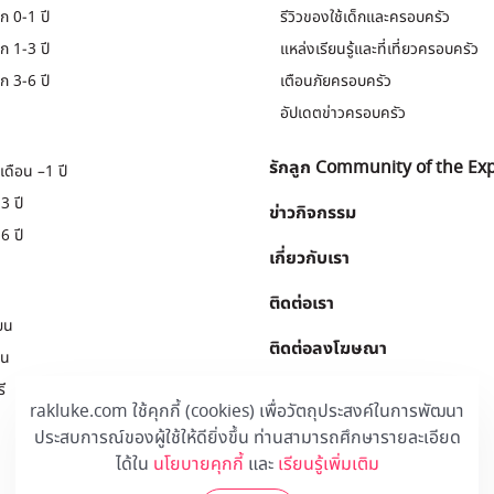
ก 0-1 ปี
รีวิวของใช้เด็กและครอบครัว
ก 1-3 ปี
แหล่งเรียนรู้และที่เที่ยวครอบครัว
ก 3-6 ปี
เตือนภัยครอบครัว
อัปเดตข่าวครอบครัว
รักลูก Community of the Ex
เดือน –1 ปี
3 ปี
ข่าวกิจกรรม
6 ปี
เกี่ยวกับเรา
ติดต่อเรา
ยน
ติดต่อลงโฆษณา
ยน
ี
Download
.
rakluke.com ใช้คุกกี้ (cookies) เพื่อวัตถุประสงค์ในการพัฒนา
ประสบการณ์ของผู้ใช้ให้ดียิ่งขึ้น ท่านสามารถศึกษารายละเอียด
ได้ใน
นโยบายคุกกี้
และ
เรียนรู้เพิ่มเติม