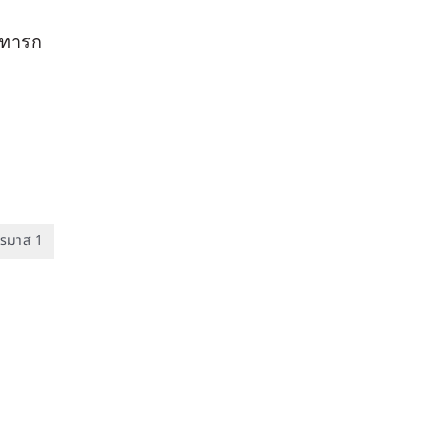
ใจทารก
ตรมาส 1