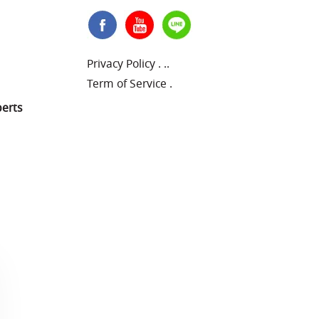
Privacy Policy
.
..
Term of Service
.
perts