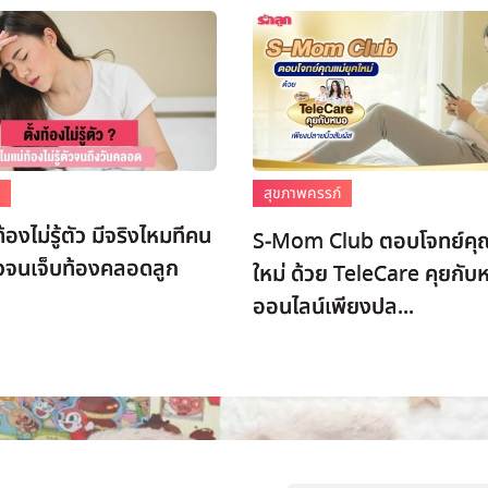
์
สุขภาพครรภ์
องไม่รู้ตัว มีจริงไหมทีคน
S-Mom Club ตอบโจทย์คุณ
้ตัวจนเจ็บท้องคลอดลูก
ใหม่ ด้วย TeleCare คุยกับ
ออนไลน์เพียงปล...