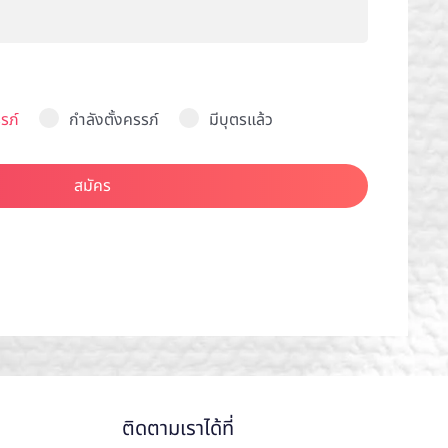
รภ์
กำลังตั้งครรภ์
มีบุตรแล้ว
สมัคร
ติดตามเราได้ที่