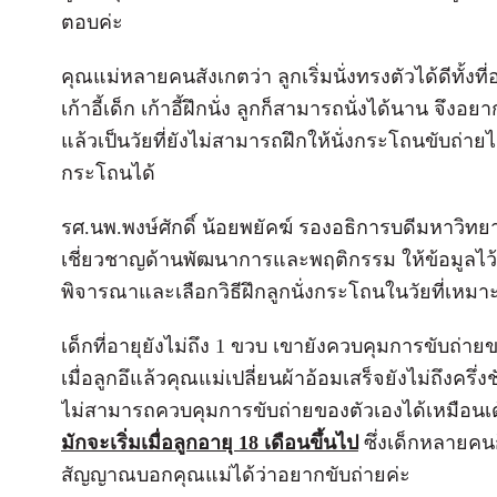
ตอบค่ะ
คุณแม่หลายคนสังเกตว่า ลูกเริ่มนั่งทรงตัวได้ดีทั้งที่
เก้าอี้เด็ก เก้าอี้ฝึกนั่ง ลูกก็สามารถนั่งได้นาน จึงอย
แล้วเป็นวัยที่ยังไม่สามารถฝึกให้นั่งกระโถนขับถ่ายไ
กระโถนได้
รศ.นพ.พงษ์ศักดิ์ น้อยพยัคฆ์ รองอธิการบดีมหาวิทย
เชี่ยวชาญด้านพัฒนาการและพฤติกรรม ให้ข้อมูลไว
พิจารณาและเลือกวิธีฝึกลูกนั่งกระโถนในวัยที่เหม
เด็กที่อายุยังไม่ถึง 1 ขวบ เขายังควบคุมการขับถ่ายข
เมื่อลูกอึแล้วคุณแม่เปลี่ยนผ้าอ้อมเสร็จยังไม่ถึงครึ่งช
ไม่สามารถควบคุมการขับถ่ายของตัวเองได้เหมือน
มักจะเริ่มเมื่อลูกอายุ 18 เดือนขึ้นไป
ซึ่งเด็กหลายคนก
สัญญาณบอกคุณแม่ได้ว่าอยากขับถ่ายค่ะ