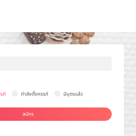
รภ์
กำลังตั้งครรภ์
มีบุตรแล้ว
สมัคร