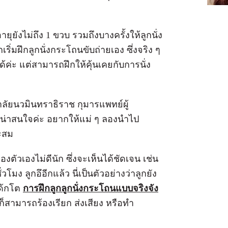
อายุยังไม่ถึง 1 ขวบ รวมถึงบางครั้งให้ลูกนั่ง
ากเริ่มฝึกลูกนั่งกระโถนขับถ่ายเอง ซึ่งจริง ๆ
ด้ค่ะ แต่สามารถฝึกให้คุ้นเคยกับการนั่ง
าลัยนวมินทราธิราช กุมารแพทย์ผู้
้น่าสนใจค่ะ อยากให้แม่ ๆ ลองนำไป
าะสม
องตัวเองไม่ดีนัก ซึ่งจะเห็นได้ชัดเจน เช่น
ั่วโมง ลูกอึอีกแล้ว นี่เป็นตัวอย่างว่าลูกยัง
เด้กโต
การฝึกลูกลูกนั่งกระโถนแบบจริงจัง
็สามารถร้องเรียก ส่งเสียง หรือทำ