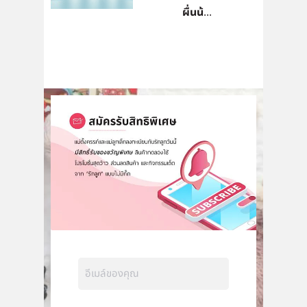
ผื่นน้...