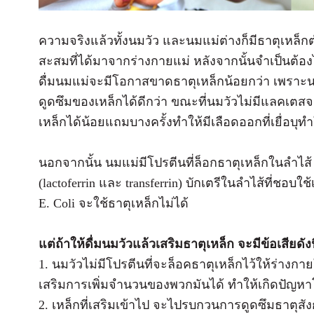
ความจริงแล้วทั้งนมวัว และนมแม่ต่างก็มีธาตุเหล็กต่
สะสมที่ได้มาจากร่างกายแม่ หลังจากนั้นจำเป็นต้องได
ดื่มนมแม่จะมีโอกาสขาดธาตุเหล็กน้อยกว่า เพราะนม
ดูดซึมของเหล็กได้ดีกว่า ขณะที่นมวัวไม่มีแลคเตสจะ
เหล็กได้น้อยแถมบางครั้งทำให้มีเลือดออกที่เยื่อบุท
นอกจากนั้น นมแม่มีโปรตีนที่ล็อกธาตุเหล็กในลำไส้ ไว
(lactoferrin และ transferrin) บักเตรีในลำไส้ที่ชอบใช้เ
E. Coli จะใช้ธาตุเหล็กไม่ได้
แต่ถ้าให้ดื่มนมวัวแล้วเสริมธาตุเหล็ก จะมีข้อเสียดังน
1. นมวัวไม่มีโปรตีนที่จะล็อคธาตุเหล็กไว้ให้ร่างกายใช
เสริมการเพิ่มจำนวนของพวกมันได้ ทำให้เกิดปัญห
2. เหล็กที่เสริมเข้าไป จะไปรบกวนการดูดซึมธาตุส