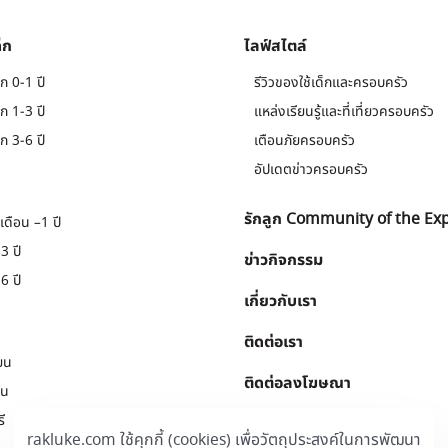
็ก
ไลฟ์สไตล์
ก 0-1 ปี
รีวิวของใช้เด็กและครอบครัว
ก 1-3 ปี
แหล่งเรียนรู้และที่เที่ยวครอบครัว
ก 3-6 ปี
เตือนภัยครอบครัว
อัปเดตข่าวครอบครัว
รักลูก Community of the Ex
เดือน –1 ปี
3 ปี
ข่าวกิจกรรม
6 ปี
เกี่ยวกับเรา
ติดต่อเรา
ยน
ติดต่อลงโฆษณา
ยน
ี
Download
.
rakluke.com ใช้คุกกี้ (cookies) เพื่อวัตถุประสงค์ในการพัฒนา