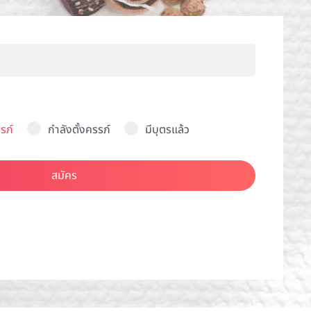
รภ์
กำลังตั้งครรภ์
มีบุตรแล้ว
สมัคร