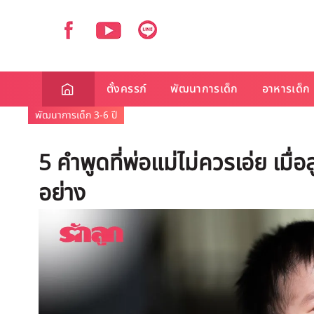
ตั้งครรภ์
พัฒนาการเด็ก
อาหารเด็ก
พัฒนาการเด็ก 3-6 ปี
5 คำพูดที่พ่อแม่ไม่ควรเอ่ย เมื
อย่าง