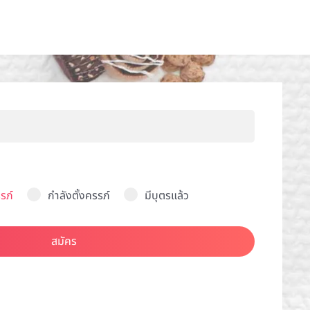
รภ์
กำลังตั้งครรภ์
มีบุตรแล้ว
สมัคร