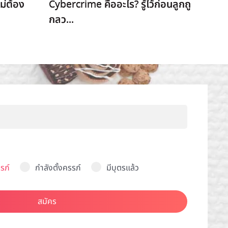
ม่ต้อง
Cybercrime คืออะไร? รู้ไว้ก่อนลูกถู
กลว...
รภ์
กำลังตั้งครรภ์
มีบุตรแล้ว
สมัคร