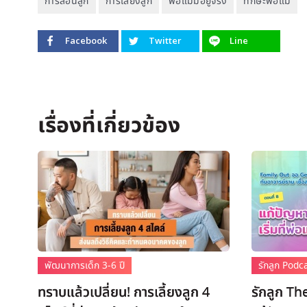
การสอนลูก
การเลี้ยงลูก
พ่อแม่มีอยู่จริง
ทักษะพ่อแม่
Facebook
Twitter
Line
พัฒนาการเด็ก 3-6 ปี
รักลูก Podc
ทราบแล้วเปลี่ยน! การเลี้ยงลูก 4
รักลูก Th