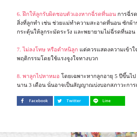
6. ฝึกให้ลูกรับผิดชอบตัวเองหากฉี่รดที่นอน
การฉี่รด
สิ่งที่ลูกทำ เช่น ช่วยแม่ทำความสะอาดที่นอน ซักผ้าปู
กระตุ้นให้ลูกระมัดระวัง และพยายามไม่ฉี่รดที่นอน
7. ไม่ลงโทษ หรือตำหนิลูก
แต่ควรแสดงความเข้าใจ 
พฤติกรรมโดยใช้แรงจูงใจทางบวก
8. พาลูกไปหาหมอ
โดยเฉพาะหากลูกอายุ 5 ปีขึ้นไป ฉ
นาน 3 เดือน นั่นอาจเป็นสัญญาณบ่งบอกสภาวะการเจ
Facebook
Twitter
Line