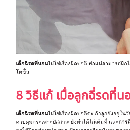
เด็กฉี่รดที่นอน
ไม่ใช่เรื่องผิดปกติ พ่อแม่สามารถฝึก
โตขึ้น
8 วิธีแก้ เมื่อลูกฉี่รดที่
เด็กฉี่รดที่นอน
ไม่ใช่เรื่องผิดปกติค่ะ ถ้าลูกยังอยู
ควบคุมกระเพาะปัสสาวะยังทำได้ไม่เต็มที่ และ
การฉี