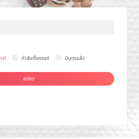
รภ์
กำลังตั้งครรภ์
มีบุตรแล้ว
สมัคร