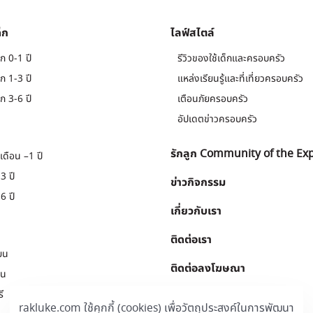
็ก
ไลฟ์สไตล์
ก 0-1 ปี
รีวิวของใช้เด็กและครอบครัว
ก 1-3 ปี
แหล่งเรียนรู้และที่เที่ยวครอบครัว
ก 3-6 ปี
เตือนภัยครอบครัว
อัปเดตข่าวครอบครัว
รักลูก Community of the Ex
เดือน –1 ปี
3 ปี
ข่าวกิจกรรม
6 ปี
เกี่ยวกับเรา
ติดต่อเรา
ยน
ติดต่อลงโฆษณา
ยน
ี
Download
.
rakluke.com ใช้คุกกี้ (cookies) เพื่อวัตถุประสงค์ในการพัฒนา