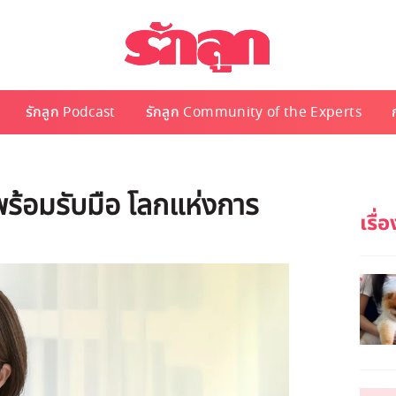
รักลูก Podcast
รักลูก Community of the Experts
พร้อมรับมือ โลกแห่งการ