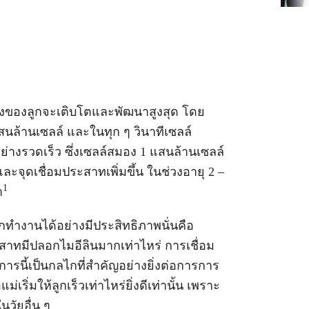
องของลูกจะเติบโตและพัฒนาสูงสุด โดย
ล้านเซลล์ และในทุก ๆ วินาทีเซลล์
ย่างรวดเร็ว ซึ่งเซลล์สมอง 1 แสนล้านเซลล์
และจุดเชื่อมประสาทเพิ่มขึ้น ในช่วงอายุ 2 –
1
า
กทำงานได้อย่างมีประสิทธิภาพนั่นคือ
ะสาทมีปลอกไมอีลินมากเท่าไหร่ การเชื่อม
การนี้เป็นกลไกที่สำคัญอย่างยิ่งต่อการการ
เริ่มให้ลูกเร็วเท่าไหร่ยิ่งดีเท่านั้น เพราะ
วัยอื่น ๆ