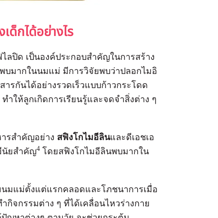
เด็กได้อย่างไร
โฟไลปิด เป็นองค์ประกอบสำคัญในการสร้าง
ะพบมากในนมแม่ มีการวิจัยพบว่าปลอกไมอิ
ื่อสารกันได้อย่างรวดเร็วแบบก้าวกระโดด
ทำให้ลูกเกิดการเรียนรู้และจดจำสิ่งต่าง ๆ
าหารสำคัญอย่าง
สฟิงโกไมอีลิน
และดีเอชเอ
4
มีนัยสำคัญ
โดยสฟิงโกไมอีลินพบมากใน
มนมแม่ตั้งแต่แรกคลอดและโภชนาการเมื่อ
ำกิจกรรมต่าง ๆ ที่ได้เคลื่อนไหวร่างกาย
ปัญหาต่างๆ ตามวัย จะช่วยกระตุ้น