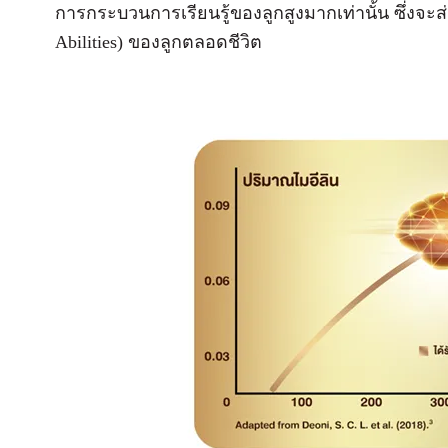
การกระบวนการเรียนรู้ของลูกสูงมากเท่านั้น ซึ่งจะส่
Abilities) ของลูกตลอดชีวิต