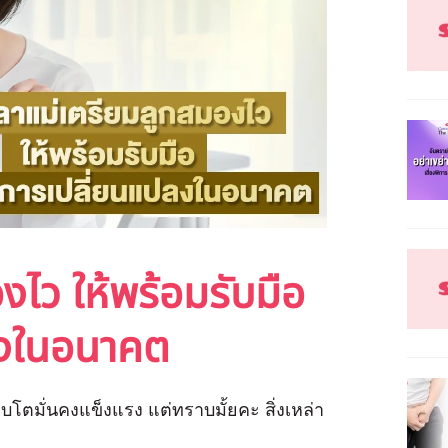
งไว ให้พร้อมรับมือ
ลงในอนาคต
โตมั่นคงแข็งแรง แต่ทราบมั้ยคะ สิ่งเหล่า