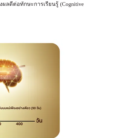
งผลดีต่อทักษะการเรียนรู้ (Cognitive