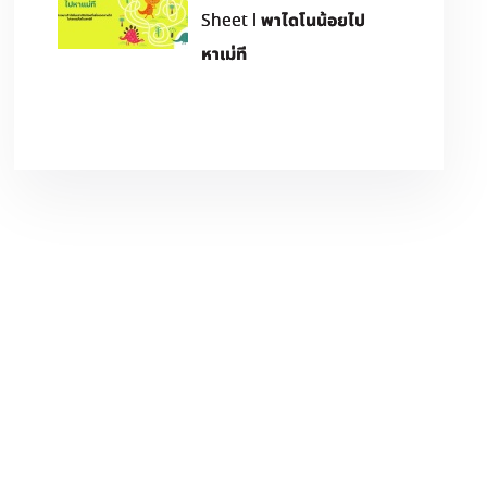
Sheet l พาไดโนน้อยไป
หาเม่ที