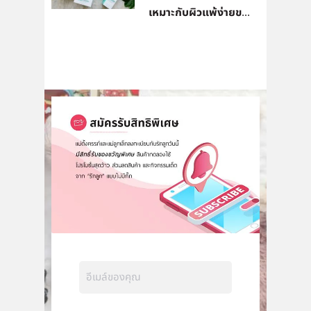
เหมาะกับผิวแพ้ง่ายข...