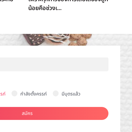
น้อยคือช่วงเ...
รภ์
กำลังตั้งครรภ์
มีบุตรแล้ว
สมัคร