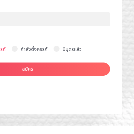
รภ์
กำลังตั้งครรภ์
มีบุตรแล้ว
สมัคร