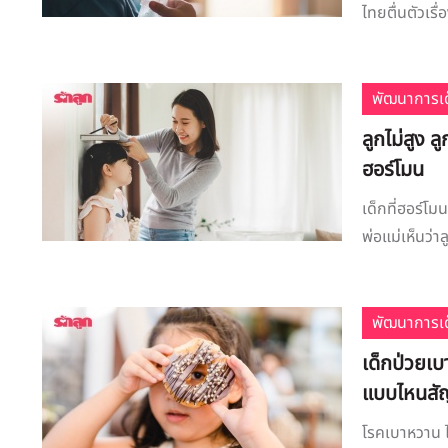
ไทยตื่นตัวเรื
พัฒนาการเด
ลูกไม่สูง 
ฮอร์โมน
เด็กที่ฮอร์โม
พ่อแม่เห็นว่าล
พัฒนาการเด
เด็กป่วยเ
แบบไหนสั
โรคเบาหวาน ไม