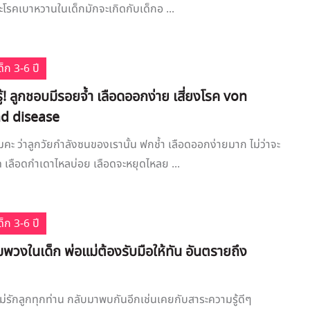
าะโรคเบาหวานในเด็กมักจะเกิดกับเด็กอ ...
็ก 3-6 ปี
ู้! ลูกชอบมีรอยจ้ำ เลือดออกง่าย เสี่ยงโรค von
d disease
คะ ว่าลูกวัยกำลังซนของเรานั้น ฟกช้ำ เลือดออกง่ายมาก ไม่ว่าจะ
 เลือดกำเดาไหลบ่อย เลือดจะหยุดไหลย ...
็ก 3-6 ปี
มพวงในเด็ก พ่อแม่ต้องรับมือให้ทัน อันตรายถึง
แม่รักลูกทุกท่าน กลับมาพบกันอีกเช่นเคยกับสาระความรู้ดีๆ