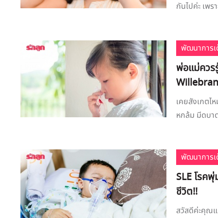
กันไปค่ะ เพร
พัฒนาการเด
พ่อแม่ควรร
Willebran
เคยสังเกตไหม
หกล้ม มีดบาด
พัฒนาการเด
SLE โรคพุ่
ชีวิต!!
สวัสดีค่ะคุณ