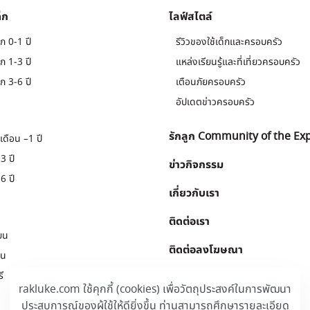
็ก
ไลฟ์สไตล์
ก 0-1 ปี
รีวิวของใช้เด็กและครอบครัว
ก 1-3 ปี
แหล่งเรียนรู้และที่เที่ยวครอบครัว
ก 3-6 ปี
เตือนภัยครอบครัว
อัปเดตข่าวครอบครัว
รักลูก Community of the Ex
เดือน –1 ปี
3 ปี
ข่าวกิจกรรม
6 ปี
เกี่ยวกับเรา
ติดต่อเรา
ยน
ติดต่อลงโฆษณา
ยน
ี
Download
.
rakluke.com ใช้คุกกี้ (cookies) เพื่อวัตถุประสงค์ในการพัฒนา
ประสบการณ์ของผู้ใช้ให้ดียิ่งขึ้น ท่านสามารถศึกษารายละเอียด