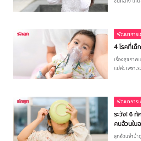
ชั้นกลาง เกิด
พัฒนาการเด
4 โรคที่เด็
เรื่องสุขภาพ
แม่ค่ะ เพราะระ
พัฒนาการเด
ระวัง! 6 ท
คนอ้วนใน
ลูกอ้วนจ้ำม่ำ