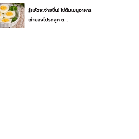
รู้แล้วจะง่ายขึ้น! ไข่ต้มเมนูอาหาร
เช้าของโปรดลูก ต...