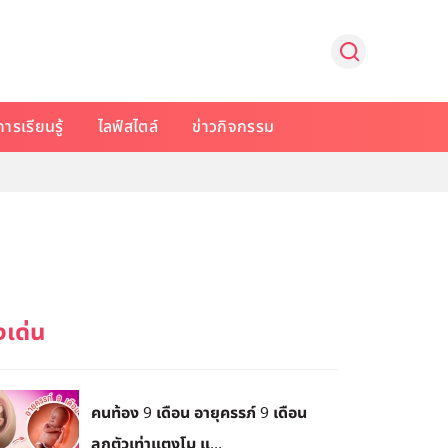
การเรียนรู้
ไลฟ์สไตล์
ข่าวกิจกรรม
คนท้อง 9 เดือน อายุครรภ์ 9 เดือน
ลูกตัวเท่าแตงโม แ...