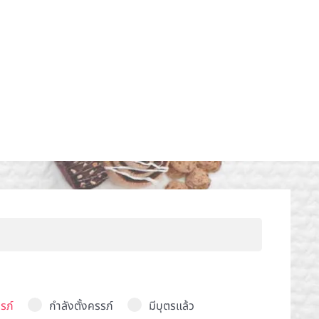
รภ์
กำลังตั้งครรภ์
มีบุตรแล้ว