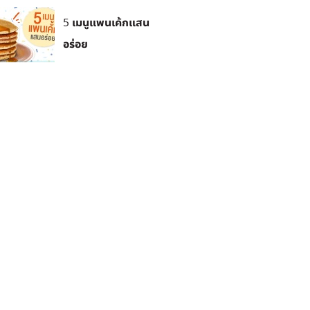
5 เมนูแพนเค้กแสน
อร่อย