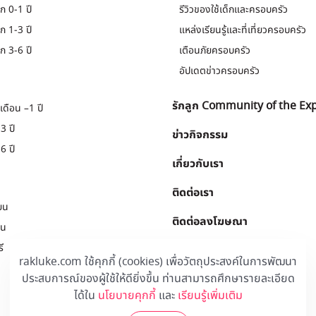
ก 0-1 ปี
รีวิวของใช้เด็กและครอบครัว
ก 1-3 ปี
แหล่งเรียนรู้และที่เที่ยวครอบครัว
ก 3-6 ปี
เตือนภัยครอบครัว
อัปเดตข่าวครอบครัว
รักลูก Community of the Ex
เดือน –1 ปี
3 ปี
ข่าวกิจกรรม
6 ปี
เกี่ยวกับเรา
ติดต่อเรา
ยน
ติดต่อลงโฆษณา
ยน
ี
Download
.
rakluke.com ใช้คุกกี้ (cookies) เพื่อวัตถุประสงค์ในการพัฒนา
ประสบการณ์ของผู้ใช้ให้ดียิ่งขึ้น ท่านสามารถศึกษารายละเอียด
ได้ใน
นโยบายคุกกี้
และ
เรียนรู้เพิ่มเติม