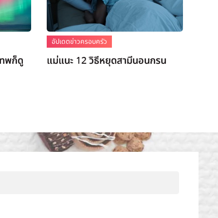
อัปเดตข่าวครอบครัว
เทพก็ดู
แม่แนะ 12 วิธีหยุดสามีนอนกรน