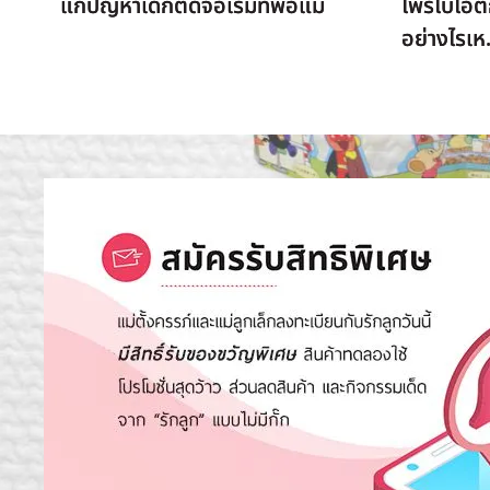
แก้ปัญหาเด็กติดจอเริ่มที่พ่อแม่
โพรไบโอติ
อย่างไรเห.