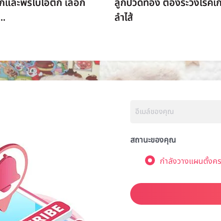
กและพรีไบโอติก เลือก
ลูกปวดท้อง ต้องระวังโรคเกี
..
ลำไส้
สถานะของคุณ
กำลังวางแผนตั้งคร