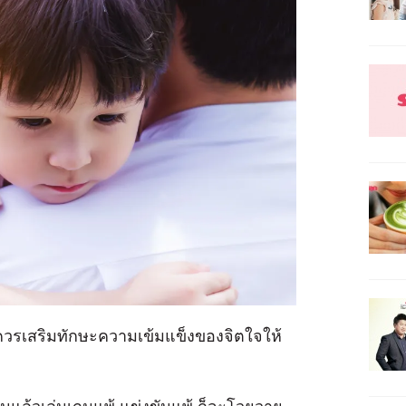
อแม่ควรเสริมทักษะความเข้มแข็งของจิตใจให้