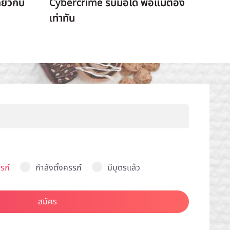
่ยวกับ
Cybercrime รับมือได้ พ่อแม่ต้อง
เท่าทัน
รภ์
กำลังตั้งครรภ์
มีบุตรแล้ว
สมัคร