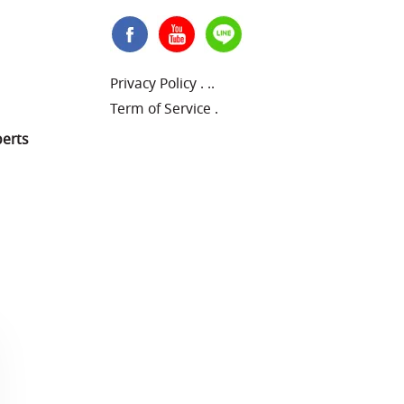
Privacy Policy
.
..
Term of Service
.
perts