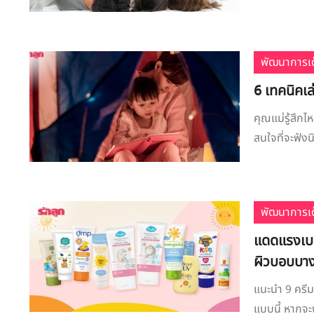
พัฒนาการเด
6 เทคนิคเล
คุณแม่รู้สึกไ
สนใจที่จะฟังน
พัฒนาการเด
แดดแรงเบอร
ผิวบอบบา
แนะนำ 9 ครีม
แบบนี้ หากจะ