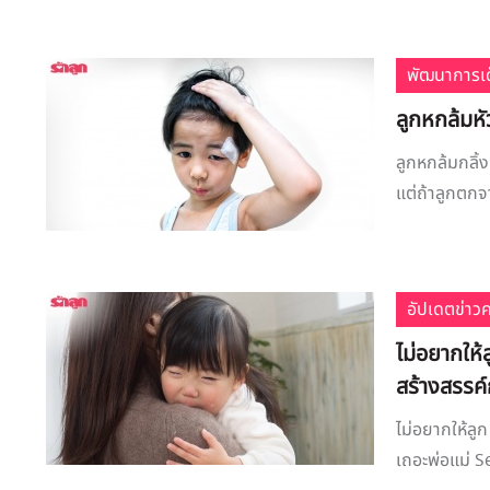
พัฒนาการเด
ลูกหกล้มหั
ลูกหกล้มกลิ้ง
แต่ถ้าลูกตกจา
อัปเดตข่าว
ไม่อยากให้
สร้างสรรค์
ไม่อยากให้ลู
เถอะพ่อแม่ Se