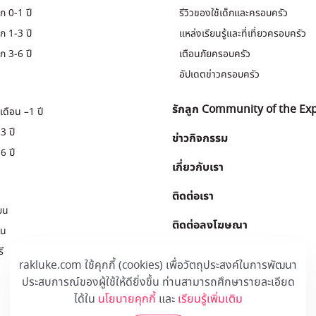
ก 0-1 ปี
รีวิวของใช้เด็กและครอบครัว
ก 1-3 ปี
แหล่งเรียนรู้และที่เที่ยวครอบครัว
ก 3-6 ปี
เตือนภัยครอบครัว
อัปเดตข่าวครอบครัว
รักลูก Community of the Ex
เดือน –1 ปี
3 ปี
ข่าวกิจกรรม
6 ปี
เกี่ยวกับเรา
ติดต่อเรา
ยน
ติดต่อลงโฆษณา
ยน
ี
Download
.
rakluke.com ใช้คุกกี้ (cookies) เพื่อวัตถุประสงค์ในการพัฒนา
ประสบการณ์ของผู้ใช้ให้ดียิ่งขึ้น ท่านสามารถศึกษารายละเอียด
ได้ใน
นโยบายคุกกี้
และ
เรียนรู้เพิ่มเติม