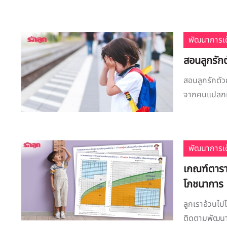
พัฒนาการเด
สอนลูกรัก
สอนลูกรักตั
จากคนแปลกหน้
พัฒนาการเด
เกณฑ์ตาราง
โภชนาการ
ลูกเราอ้วนไปไ
ติดตามพัฒนา