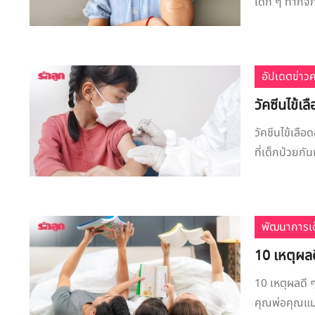
เด็ก ๆ ทำกิจก
อัปเดตข่าว
วัคซีนไข้เ
วัคซีนไข้เลื
ที่เด็กป่วยกั
พัฒนาการเด
10 เหตุผลดี
10 เหตุผลดี ๆ
คุณพ่อคุณแม่