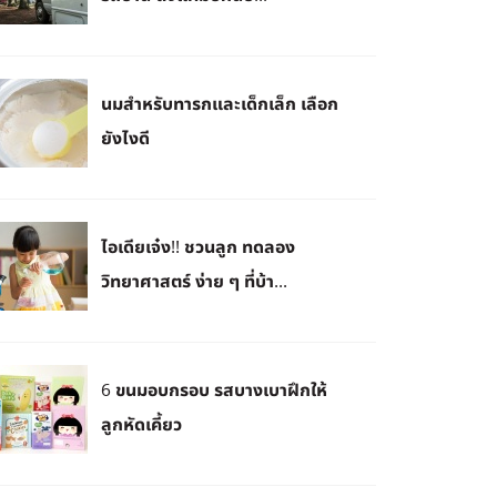
นมสำหรับทารกและเด็กเล็ก เลือก
ยังไงดี
ไอเดียเจ๋ง!! ชวนลูก ทดลอง
วิทยาศาสตร์ ง่าย ๆ ที่บ้า...
6 ขนมอบกรอบ รสบางเบาฝึกให้
ลูกหัดเคี้ยว