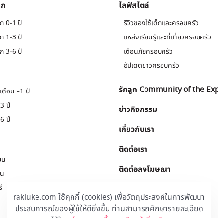
็ก
ไลฟ์สไตล์
ก 0-1 ปี
รีวิวของใช้เด็กและครอบครัว
ก 1-3 ปี
แหล่งเรียนรู้และที่เที่ยวครอบครัว
ก 3-6 ปี
เตือนภัยครอบครัว
อัปเดตข่าวครอบครัว
รักลูก Community of the Ex
เดือน –1 ปี
3 ปี
ข่าวกิจกรรม
6 ปี
เกี่ยวกับเรา
ติดต่อเรา
ยน
ติดต่อลงโฆษณา
ยน
ี
Download
.
rakluke.com ใช้คุกกี้ (cookies) เพื่อวัตถุประสงค์ในการพัฒนา
ประสบการณ์ของผู้ใช้ให้ดียิ่งขึ้น ท่านสามารถศึกษารายละเอียด