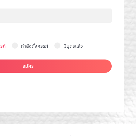
รภ์
กำลังตั้งครรภ์
มีบุตรแล้ว
สมัคร