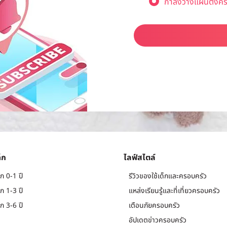
กำลังวางแผนตั้งคร
็ก
ไลฟ์สไตล์
ก 0-1 ปี
รีวิวของใช้เด็กและครอบครัว
ก 1-3 ปี
แหล่งเรียนรู้และที่เที่ยวครอบครัว
ก 3-6 ปี
เตือนภัยครอบครัว
อัปเดตข่าวครอบครัว