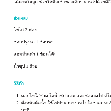
ได้ตามใจลูก ช่วยให้มื้อเช้าของเด็กๆ ผ่านไปด้วยดีอ
ส่วนผสม
ไข่ไก่ 2 ฟอง
ซอสปรุงรส 1 ช้อนชา
แฮมหั่นเต๋า 1 ช้อนโต๊ะ
น้ำซุป 1 ถ้วย
วิธีทำ
ตอกไข่ใส่ชาม ใส่น้ำซุป แฮม และซอสลงไป ตีให
ตั้งหม้อต้มน้้ำ ใช้ไฟปานกลาง เทไข่ใส่ชามกระ
นาที