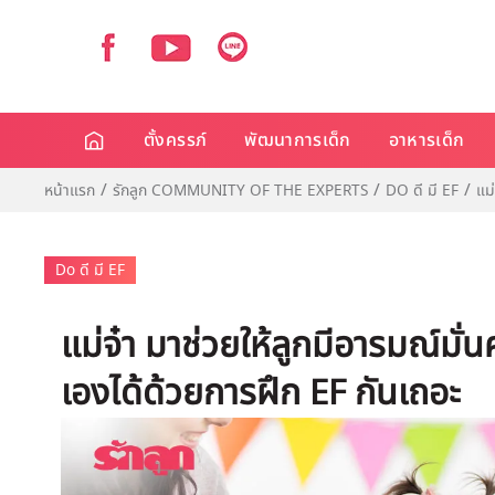
ตั้งครรภ์
พัฒนาการเด็ก
อาหารเด็ก
หน้าแรก
รักลูก COMMUNITY OF THE EXPERTS
DO ดี มี EF
แม
Do ดี มี EF
แม่จ๋า มาช่วยให้ลูกมีอารมณ์มั
เองได้ด้วยการฝึก EF กันเถอะ