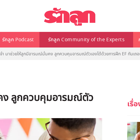
รักลูก Podcast
รักลูก Community of the Experts
่จ๋า มาช่วยให้ลูกมีอารมณ์มั่นคง ลูกควบคุมอารมณ์ตัวเองได้ด้วยการฝึก EF กันเถอ
่นคง ลูกควบคุมอารมณ์ตัว