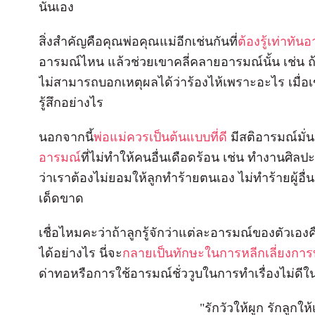
นั่นเอง
สิ่งสำคัญคือคุณพ่อคุณแม่อีกเช่นกันที่
ต้องรู้เท่าทั
อารมณ์ไหน แล้วช่วยเขาคลี่คลายอารมณ์นั้น เช่น ถ้
ไม่สามารถบอกเหตุผลได้ว่าร้องไห้เพราะอะไร เมื่อเข
รู้สึกอย่างไร
นอกจากนี้
พ่อแม่ควรเป็นต้นแบบที่ดี
มีสติอารมณ์มั่
อารมณ์
ที่ไม่ทำให้คนอื่นเดือดร้อน เช่น ทำงานศิลปะ
ว่าเราต้องไม่ยอมให้ลูกทำร้ายตนเอง ไม่ทำร้ายผู้อื่
เด็ดขาด
เชื่อไหมคะว่าถ้าลูกรู้จักว่าแต่ละอารมณ์ของตัวเ
ได้อย่างไร นี่จะ
กลายเป็นทักษะในการหลีกเลี่ยงการ
ด่าทอหรือการใช้อารมณ์ชั่ววูบในการทำเรื่องไม่ด
"รักวัวให้ผูก รักลูกให้