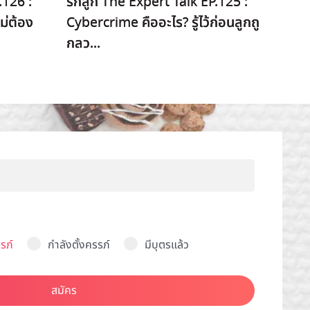
.126 :
รักลูก The Expert Talk EP.125 :
ม่ต้อง
Cybercrime คืออะไร? รู้ไว้ก่อนลูกถู
กลว...
รภ์
กำลังตั้งครรภ์
มีบุตรแล้ว
สมัคร