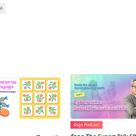
ัส
รักลูก Podcast