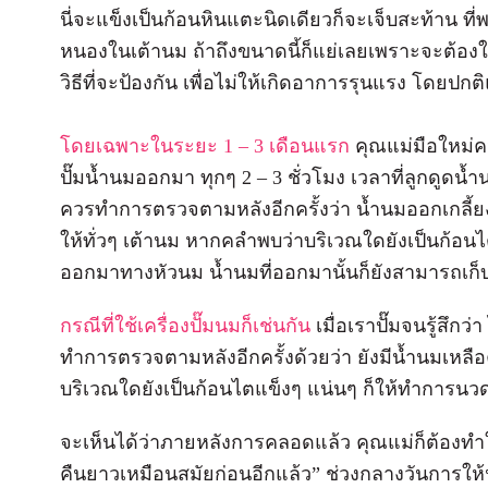
นี่จะแข็งเป็นก้อนหินแตะนิดเดียวก็จะเจ็บสะท้าน ที่
หนองในเต้านม ถ้าถึงขนาดนี้ก็แย่เลยเพราะจะต้องใช้
วิธีที่จะป้องกัน เพื่อไม่ให้เกิดอาการรุนแรง โดยปก
โดยเฉพาะในระยะ 1 – 3 เดือนแรก
คุณแม่มือใหม่คว
ปั๊มน้ำนมออกมา ทุกๆ 2 – 3 ชั่วโมง เวลาที่ลูกดูดน้ำ
ควรทำการตรวจตามหลังอีกครั้งว่า น้ำนมออกเกลี้ยง
ให้ทั่วๆ เต้านม หากคลำพบว่าบริเวณใดยังเป็นก้อน
ออกมาทางหัวนม น้ำนมที่ออกมานั้นก็ยังสามารถเก็บไ
กรณีที่ใช้เครื่องปั๊มนมก็เช่นกัน
เมื่อเราปั๊มจนรู้สึกว
ทำการตรวจตามหลังอีกครั้งด้วยว่า ยังมีน้ำนมเหลือ
บริเวณใดยังเป็นก้อนไตแข็งๆ แน่นๆ ก็ให้ทำการนว
จะเห็นได้ว่าภายหลังการคลอดแล้ว คุณแม่ก็ต้องท
คืนยาวเหมือนสมัยก่อนอีกแล้ว” ช่วงกลางวันการให้นม