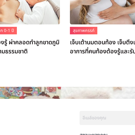
ก 0-1 ปี
สุขภาพครรภ์
องรู้ ผ่าคลอดทำลูกขาดภูมิ
เจ็บเต้านมตอนท้อง เจ็บตึง
ามธรรมชาติ
อาการที่คนท้องต้องรู้และรั