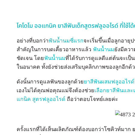
โคโดโม ออแกนิค ยาสีฟันเด็กสูตรฟลูออไรด์ ที่ใช้ได
อย่างที่บอกว่า
ฟันน้ำนมซี่แรก
จะเริ่มขึ้นเมื่อลูกอา
สำคัญในการบดเคี้ยวอาหารแล้ว
ฟันน้ำนม
ยังมีควา
ชัดเจน โดย
ฟันน้ำนม
ที่ได้รับการดูแลดีแต่ต้นจะเป็
ในอนาคต ทั้งยังช่วยส่งเสริมบุคลิกภาพของลูกอีกด้
ดังนั้นการดูแลฟันของลูกด้วย
ยาสีฟันผสมฟลูออไรด์
เองไม่ได้คุณพ่อคุณแม่จึงต้องช่วย
เลือกยาสีฟันและแ
แกนิค สูตรฟลูออไรด์
ถือว่าตอบโจทย์เลยค่ะ
ครั้งแรกที่ได้เห็นผลิตภัณฑ์ต้องบอกว่าโซคิวท์มาก ย