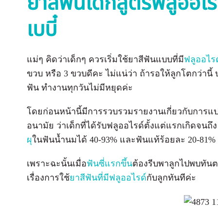
ยาสีฟันเด็กสูตรฟลูออไรด์ 
เบบี๋
แม่ๆ คิดว่าเด็กๆ ควรเริ่มใช้ยาสีฟันแบบที่มี
ฟลูออไรด
ขวบ หรือ 3 ขวบดีคะ ไม่แน่ว่า ถ้ารอให้ลูกโตกว่าน
ฟัน ทำงานทุกวันไม่มีหยุดค่ะ
โดยก่อนหน้านี้มีการรวบรวมรายงานเกี่ยวกับกา
อนามัย ว่าเด็กที่ได้รับฟลูออไรด์ตั้งแต่แรกเกิดจนถ
ผุ
ในฟันน้ำนมได้ 40-93% และฟันแท้ร้อยละ 20-81%
เพราะฉะนั้นเมื่อ
ฟันซี่แรกขึ้น
ต้องรีบพาลูกไปพบทันต
เรื่องการใช้
ยาสีฟันที่มีฟลูออไรด์
กับลูกทันทีค่ะ