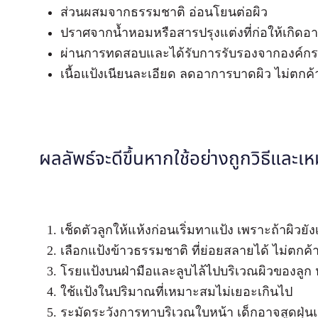
ส่วนผสมจากธรรมชาติ อ่อนโยนต่อผิว
ปราศจากน้ำหอมหรือสารปรุงแต่งที่ก่อให้เกิด
ผ่านการทดสอบและได้รับการรับรองจากองค์กรที่เ
เนื้อแป้งเนียนละเอียด ลดอาการบาดผิว ไม่ตกค้
ผลลัพธ์จะดีขึ้นหากใช้อย่างถูกวิธีและเ
เช็ดตัวลูกให้แห้งก่อนเริ่มทาแป้ง เพราะถ้าผิวยั
เลือกแป้งข้าวธรรมชาติ ที่ย่อยสลายได้ ไม่ตกค้
โรยแป้งบนฝ่ามือและลูบไล้ไปบริเวณผิวของลูก ห
ใช้แป้งในปริมาณที่เหมาะสมไม่เยอะเกินไป
ระมัดระวังการทาบริเวณใบหน้า เด็กอาจสูดฝุ่น