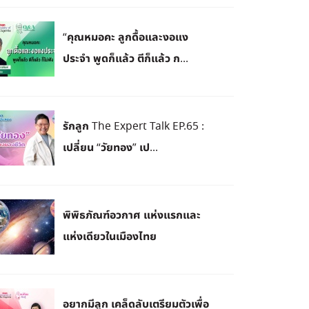
“คุณหมอคะ ลูกดื้อและงอแง
ประจำ พูดก็แล้ว ตีก็แล้ว ก...
รักลูก The Expert Talk EP.65 :
เปลี่ยน “วัยทอง” เป...
พิพิธภัณฑ์อวกาศ แห่งแรกและ
แห่งเดียวในเมืองไทย
อยากมีลูก เคล็ดลับเตรียมตัวเพื่อ