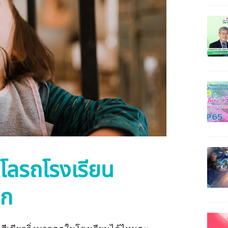
โลรถโรงเรียน
ูก