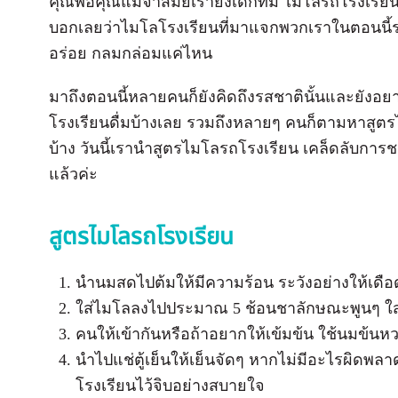
คุณพ่อคุณแม่จำสมัยเรายังเด็กที่มี ไมโลรถโรงเรีย
บอกเลยว่าไมโลโรงเรียนที่มาแจกพวกเราในตอนนี้รสช
อร่อย กลมกล่อมแค่ไหน
มาถึงตอนนี้หลายคนก็ยังคิดถึงรสชาตินั้นและยังอยา
โรงเรียนดื่มบ้างเลย รวมถึงหลายๆ คนก็ตามหาสูตร
บ้าง วันนี้เรานำสูตรไมโลรถโรงเรียน เคล็ดลับกา
แล้วค่ะ
สูตรไมโลรถโรงเรียน
นำนมสดไปต้มให้มีความร้อน ระวังอย่างให้เดือด
ใส่ไมโลลงไปประมาณ 5 ช้อนชาลักษณะพูนๆ ใส่น
คนให้เข้ากันหรือถ้าอยากให้เข้มข้น ใช้นมข้
นำไปแช่ตู้เย็นให้เย็นจัดๆ หากไม่มีอะไรผิดพล
โรงเรียนไว้จิบอย่างสบายใจ