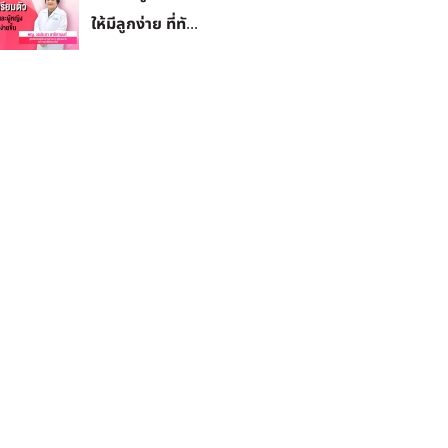
ให้มีลูกง่าย ที่ทั...