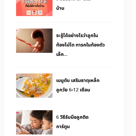
บ้าน
จะรู้ได้อย่างไรว่าลูกใน
ท้องไม่โต ทารกในท้องตัว
เล็ก...
เมนูตับ เสริมธาตุเหล็ก
ลูกวัย 6-12 เดือน
6 วิธีรับมือลูกติด
การ์ตูน