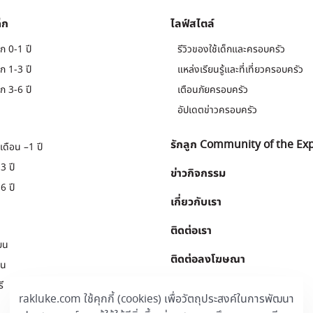
็ก
ไลฟ์สไตล์
ก 0-1 ปี
รีวิวของใช้เด็กและครอบครัว
ก 1-3 ปี
แหล่งเรียนรู้และที่เที่ยวครอบครัว
ก 3-6 ปี
เตือนภัยครอบครัว
อัปเดตข่าวครอบครัว
รักลูก Community of the Ex
เดือน –1 ปี
3 ปี
ข่าวกิจกรรม
6 ปี
เกี่ยวกับเรา
ติดต่อเรา
ยน
ติดต่อลงโฆษณา
ยน
ี
Download
.
rakluke.com ใช้คุกกี้ (cookies) เพื่อวัตถุประสงค์ในการพัฒนา