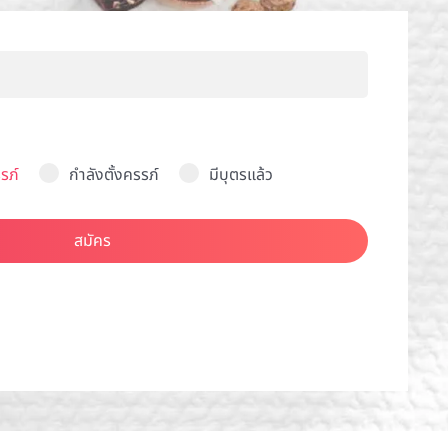
รภ์
กำลังตั้งครรภ์
มีบุตรแล้ว
สมัคร